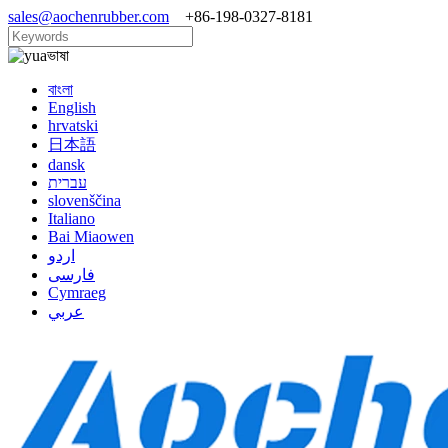
sales@aochenrubber.com
+86-198-0327-8181
ভাষা
বাংলা
English
hrvatski
日本語
dansk
עברית
slovenščina
Italiano
Bai Miaowen
اردو
فارسی
Cymraeg
عربي