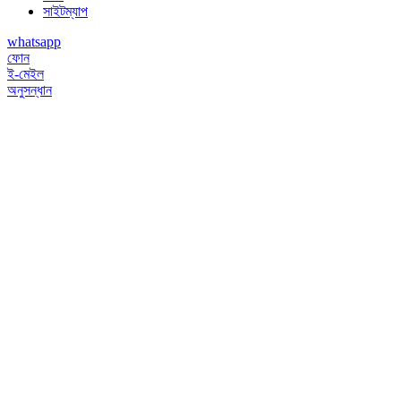
সাইটম্যাপ
whatsapp
ফোন
ই-মেইল
অনুসন্ধান