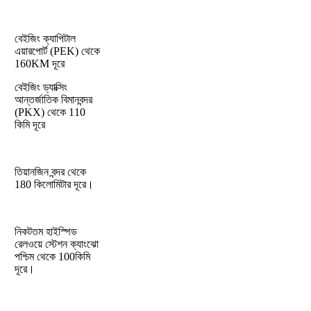
বেইজিং ক্যাপিটাল
এয়ারপোর্ট (PEK) থেকে
160KM দূরে
বেইজিং ড্যাক্সিং
আন্তর্জাতিক বিমানবন্দর
(PKX) থেকে 110
কিমি দূরে
তিয়ানজিন বন্দর থেকে
180 কিলোমিটার দূরে।
নিকটতম হাইস্পিড
রেলওয়ে স্টেশন ক্যাংঝো
পশ্চিম থেকে 100কিমি
দূরে।