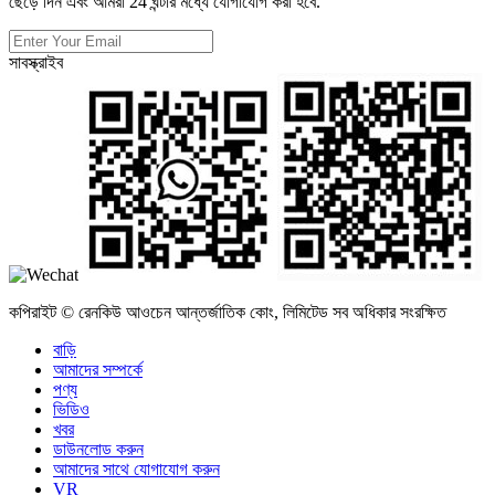
ছেড়ে দিন এবং আমরা 24 ঘন্টার মধ্যে যোগাযোগ করা হবে.
সাবস্ক্রাইব
কপিরাইট © রেনকিউ আওচেন আন্তর্জাতিক কোং, লিমিটেড সব অধিকার সংরক্ষিত
বাড়ি
আমাদের সম্পর্কে
পণ্য
ভিডিও
খবর
ডাউনলোড করুন
আমাদের সাথে যোগাযোগ করুন
VR