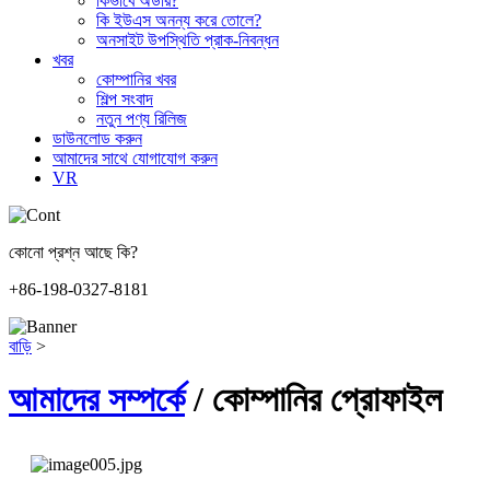
কিভাবে অর্ডার?
কি ইউএস অনন্য করে তোলে?
অনসাইট উপস্থিতি প্রাক-নিবন্ধন
খবর
কোম্পানির খবর
শিল্প সংবাদ
নতুন পণ্য রিলিজ
ডাউনলোড করুন
আমাদের সাথে যোগাযোগ করুন
VR
কোনো প্রশ্ন আছে কি?
+86-198-0327-8181
বাড়ি
>
আমাদের সম্পর্কে
/ কোম্পানির প্রোফাইল