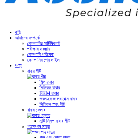
বাড়ি
আমাদের সম্পর্কে
কোম্পানির সার্টিফিকেট
পরীক্ষার সরঞ্জাম
কোম্পানি পরিষেবা
কোম্পানির প্রোফাইল
পণ্য
রাবার শীট
শিল্প রাবার
সিলিকন রাবার
FKM রাবার
তরল-ফেজ ল্যাটেক্স রাবার
সিলিকন স্পং শীট
রাবার ফ্লোর
এন্টি স্লিপ রাবার শীট
পশুসম্পদ মাদুর
গরু এবং ঘোড়া মাদুর